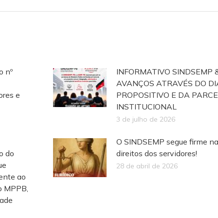
o nº
INFORMATIVO SINDSEMP 
AVANÇOS ATRAVÉS DO D
ores e
PROPOSITIVO E DA PARCE
INSTITUCIONAL
3 de julho de 2026
O SINDSEMP segue firme na
o do
direitos dos servidores!
ue
28 de abril de 2026
rente ao
do MPPB,
dade