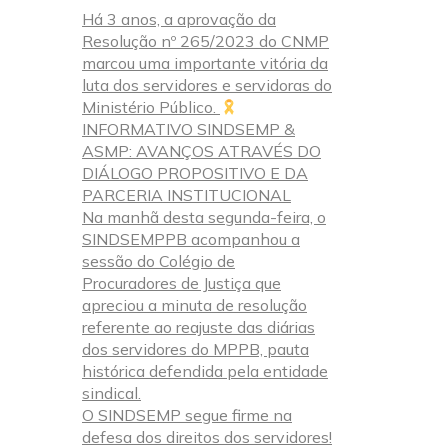
Há 3 anos, a aprovação da
window
window
window
Resolução nº 265/2023 do CNMP
marcou uma importante vitória da
luta dos servidores e servidoras do
Ministério Público.
INFORMATIVO SINDSEMP &
ASMP: AVANÇOS ATRAVÉS DO
DIÁLOGO PROPOSITIVO E DA
PARCERIA INSTITUCIONAL
Na manhã desta segunda-feira, o
SINDSEMPPB acompanhou a
sessão do Colégio de
Procuradores de Justiça que
apreciou a minuta de resolução
referente ao reajuste das diárias
dos servidores do MPPB, pauta
histórica defendida pela entidade
sindical.
O SINDSEMP segue firme na
defesa dos direitos dos servidores!