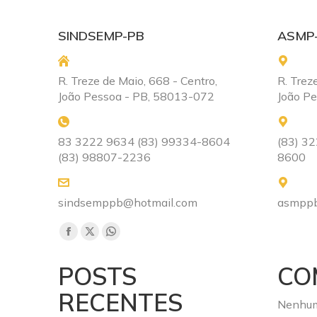
SINDSEMP-PB
ASMP
R. Treze de Maio, 668 - Centro,
R. Trez
João Pessoa - PB, 58013-072
João P
83 3222 9634 (83) 99334-8604
(83) 3
(83) 98807-2236
8600
sindsemppb@hotmail.com
asmppb
Encontre-nos em:
Facebook
X
Whatsapp
page
page
page
POSTS
CO
opens
opens
opens
RECENTES
in
in
in
Nenhum
new
new
new