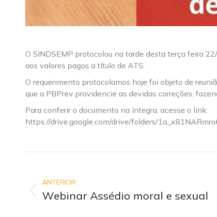
O SINDSEMP protocolou na tarde desta terça feira 22
aos valores pagos a título de ATS.
O requerimento protocolamos hoje foi objeto de reun
que a PBPrev providencie as devidas correções, faze
Para conferir o documento na íntegra, acesse o link:
https://drive.google.com/drive/folders/1a_x81NAR
NAVEGAÇÃO
DE
ANTERIOR
POST:
Webinar Assédio moral e sexual
Post
anterior: