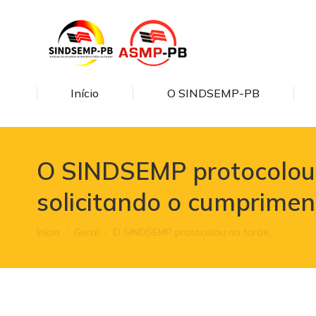
Início
O SINDSEMP-PB
O SINDSEMP protocolou n
solicitando o cumprimen
Você está aqui:
Início
Geral
O SINDSEMP protocolou na tarde…