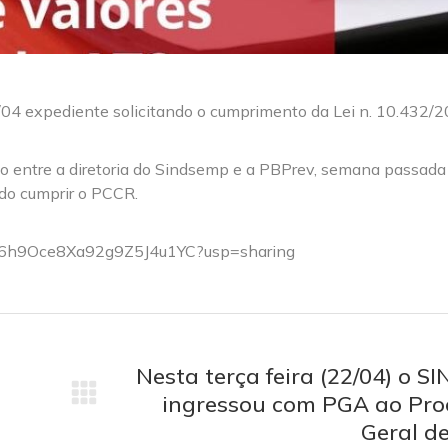
/04 expediente solicitando o cumprimento da Lei n. 10.432/
ião entre a diretoria do Sindsemp e a PBPrev, semana passad
ndo cumprir o PCCR.
mro6h9Oce8Xa92g9Z5J4u1YC?usp=sharing
Nesta terça feira (22/04) o 
ingressou com PGA ao Pro
Próximo
post:
Geral de