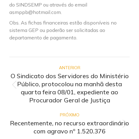
do SINDSEMP ou através do email
asmppb@hotmail.com.
Obs. As fichas financeiras estão disponíveis no
sistema GEP ou poderão ser solicitadas ao
departamento de pagamento.
NAVEGAÇÃO
DE
ANTERIOR
O Sindicato dos Servidores do Ministério
POST:
Público, protocolou na manhã desta
Post
quarta feira 08/01, expediente ao
anterior:
Procurador Geral de Justiça
PRÓXIMO
Recentemente, no recurso extraordinário
Próximo
com agravo nº 1.520.376
post: