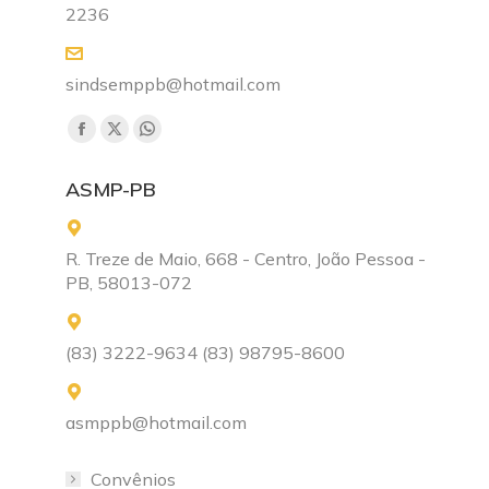
2236
sindsemppb@hotmail.com
Encontre-nos em:
Facebook
X
Whatsapp
page
page
page
ASMP-PB
opens
opens
opens
in
in
in
new
new
new
R. Treze de Maio, 668 - Centro, João Pessoa -
PB, 58013-072
window
window
window
(83) 3222-9634 (83) 98795-8600
asmppb@hotmail.com
Convênios